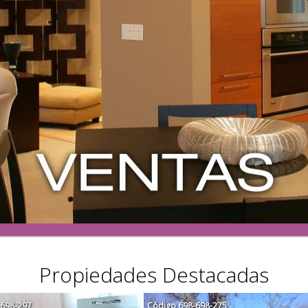
Propiedades Destacadas
-698-297
Código
698-698-275