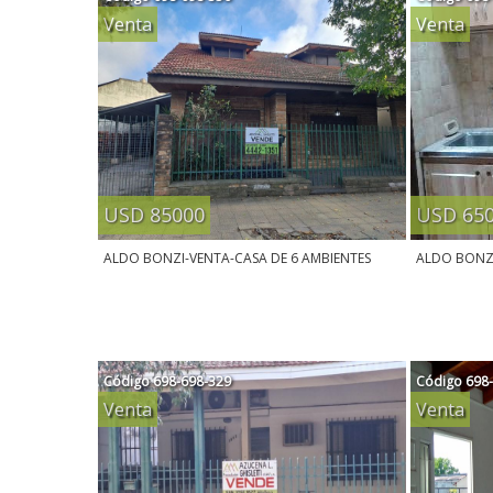
Venta
Venta
USD 85000
USD 65
ALDO BONZI-VENTA-CASA DE 6 AMBIENTES
ALDO BONZI
Código
698-698-329
Código
698
Venta
Venta