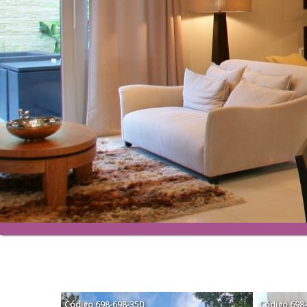
Código
698-698-350
Código
698