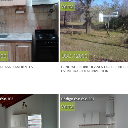
Venta
000
USD 12000
-CASA 3 AMBIENTES
GENERAL RODRIGUEZ-VENTA-TERRENO -
ESCRITURA - IDEAL INVERSION
-698-302
Código
698-698-301
Venta