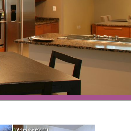
Código
698-698-331