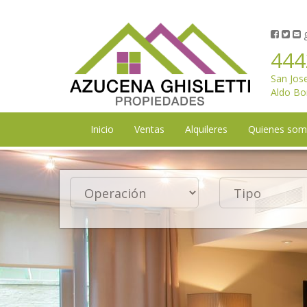
g
444
San Jos
Aldo Bo
Inicio
Ventas
Alquileres
Quienes so